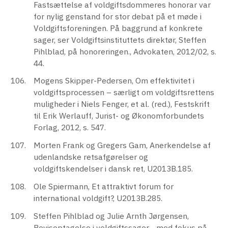
Fastsættelse af voldgiftsdommeres honorar var
for nylig genstand for stor debat på et møde i
Voldgiftsforeningen. På baggrund af konkrete
sager, ser Voldgiftsinstituttets direktør, Steffen
Pihlblad, på honoreringen., Advokaten, 2012/02, s.
44.
Mogens Skipper-Pedersen, Om effektivitet i
voldgiftsprocessen – særligt om voldgiftsrettens
muligheder i Niels Fenger, et al. (red.), Festskrift
til Erik Werlauff, Jurist- og Økonomforbundets
Forlag, 2012, s. 547.
Morten Frank og Gregers Gam, Anerkendelse af
udenlandske retsafgørelser og
voldgiftskendelser i dansk ret, U2013B.185.
Ole Spiermann, Et attraktivt forum for
international voldgift?, U2013B.285.
Steffen Pihlblad og Julie Arnth Jørgensen,
Bevisoptagelse i voldgiftssager - med fokus på