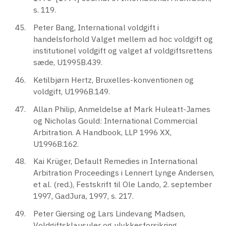
s. 119.
Peter Bang, International voldgift i
handelsforhold Valget mellem ad hoc voldgift og
institutionel voldgift og valget af voldgiftsrettens
sæde, U1995B.439.
Ketilbjørn Hertz, Bruxelles-konventionen og
voldgift, U1996B.149.
Allan Philip, Anmeldelse af Mark Huleatt-James
og Nicholas Gould: International Commercial
Arbitration. A Handbook, LLP 1996 XX,
U1996B.162.
Kai Krüger, Default Remedies in International
Arbitration Proceedings i Lennert Lynge Andersen,
et al. (red.), Festskrift til Ole Lando, 2. september
1997, GadJura, 1997, s. 217.
Peter Giersing og Lars Lindevang Madsen,
Voldgiftsklausuler og ulykkesforsikring,