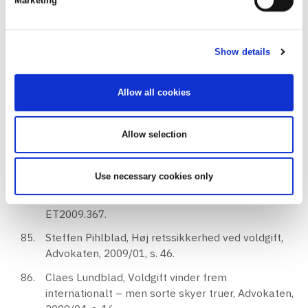
Marketing
Henrik Beckmann og Jakob Nolsø, Fortolkning af
voldgiftsklausuler, U2008B.411.
Arne Bierfreund, Erhvervslivets tvister og de
Show details
danske domstole, ET2008.281.
Oliver Talevski og Steffen Pihlblad,
Allow all cookies
Voldgiftskendelsen, U2009B.269.
Niels Schiersing, Om retlig beskyttelse af
Allow selection
investeringer i udlandet - en introduktion,
U2009B.277.
Use necessary cookies only
Oliver Talevski og Steffen Pihlblad, Retningslinjer
for udformning af en voldgiftskendelse,
ET2009.367.
Steffen Pihlblad, Høj retssikkerhed ved voldgift,
Advokaten, 2009/01, s. 46.
Claes Lundblad, Voldgift vinder frem
internationalt – men sorte skyer truer, Advokaten,