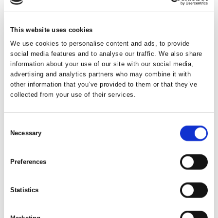
U2006B.146.
Bernhard Gomard, Voldgiftsloven af 2005,
This website uses cookies
ET2006.39.
We use cookies to personalise content and ads, to provide
Joseph Lookofsky og Karsten Kristoffersen, ’The
social media features and to analyse our traffic. We also share
new Danish Arbitration Act’ [2006] 1 Stockholm
information about your use of our site with our social media,
International Arbitration Review, s. 43-64.
advertising and analytics partners who may combine it with
other information that you’ve provided to them or that they’ve
Kristian Skovgård Larsen og Flemming Kragh
collected from your use of their services.
Hansen, Sikkerhedsstillelse for voldgiftsrettens
vederlag, U2007B.293.
Consent
Jens Kristiansen, Lovbaseret godtgørelseskrav
Necessary
Selection
omfattet af voldgiftsklausul, HD af 26/3 2007
(U2007.1569H), Juristen, nr. 5, 2007, s. 167.
Preferences
Erik Werlauff, Privat voldgift med offentligretlige
delspørgsmål, U2008B.152.
Statistics
Henrik Karl Nielsen, Voldgiftsklausuler i
individuelle ansættelsesaftaler, U2008B.295.