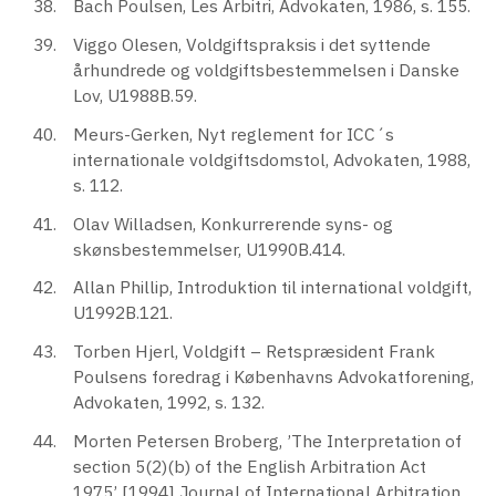
Bach Poulsen, Les Arbitri, Advokaten, 1986, s. 155.
Viggo Olesen, Voldgiftspraksis i det syttende
århundrede og voldgiftsbestemmelsen i Danske
Lov, U1988B.59.
Meurs-Gerken, Nyt reglement for ICC´s
internationale voldgiftsdomstol, Advokaten, 1988,
s. 112.
Olav Willadsen, Konkurrerende syns- og
skønsbestemmelser, U1990B.414.
Allan Phillip, Introduktion til international voldgift,
U1992B.121.
Torben Hjerl, Voldgift – Retspræsident Frank
Poulsens foredrag i Københavns Advokatforening,
Advokaten, 1992, s. 132.
Morten Petersen Broberg, ’The Interpretation of
section 5(2)(b) of the English Arbitration Act
1975’ [1994] Journal of International Arbitration,