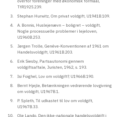
overfor foreninger med økonomisk formaal,
TfR1925.239.
Stephan Hurwitz, Om privat voldgift, U1941B.109.
A. Bonnis, Huslejenævn – boligret – voldgift,
Nogle processuelle problemer i lejeloven,
U1960B.253.
Jørgen Trolle, Genéve-Konventionen af 1961 om
Handelsvoldgift, U1961B.203.
Erik Siesby, Partsautonomi gennem
voldgiftsaftale, Juristen, 1962, s. 193.
Isi Foighel, Lov om voldgift?, U1966B.190.
Bernt Hjejle, Betænkningen vedrørende lovgivning
om voldgift, U1967B.1.
P. Spleth, Til udkastet til lov om voldgift,
U1967B.33.
Ole Lando, Den ikke-nationale handelsvoldgift i